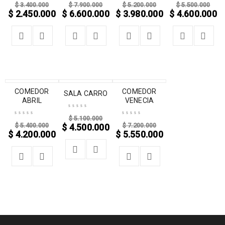
$
3.400.000
$
7.900.000
$
5.200.000
$
5.500.000
$
2.450.000
$
6.600.000
$
3.980.000
$
4.600.000
-22%
COMEDOR
-12%
-23%
COMEDOR
SALA CARRO
ABRIL
VENECIA
$
5.100.000
$
5.400.000
$
7.200.000
$
4.500.000
$
4.200.000
$
5.550.000