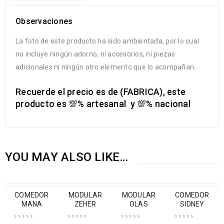
Observaciones
La foto de este producto ha sido ambientada, por lo cual
no incluye ningún adorno, ni accesorios, ni piezas
adicionales ni ningún otro elemento que lo acompañan.
Recuerde el precio es de (FABRICA), este
producto es
💯
% artesanal y
💯
% nacional
YOU MAY ALSO LIKE…
-28%
COMEDOR
-16%
MODULAR
-23%
MODULAR
-16%
COMEDOR
MANA
ZEHER
OLAS
SIDNEY