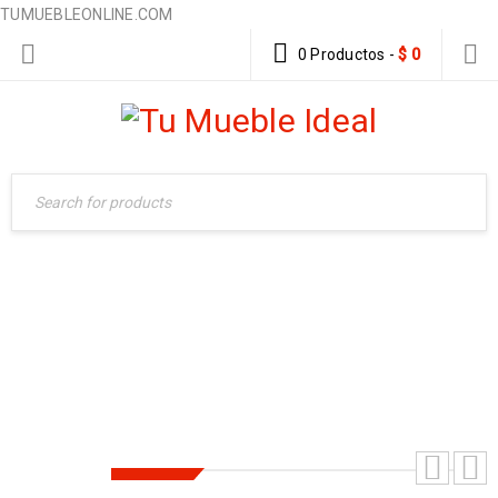
TUMUEBLEONLINE.COM
0 Productos
-
$
0
COMEDOR SUSAN
Home
›
Fibra Rattan Sintetico
›
Comedores
›
COMEDOR SUSAN
-21%