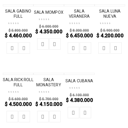
SALA GABINO
-23%
-27%
-22%
SALA
-29%
SALA LUNA
SALA MOMPOX
FULL
VERANERA
NUEVA
$
6.000.000
$
5.800.000
$
8.300.000
$
5.900.000
$
4.350.000
$
4.460.000
$
6.450.000
$
4.200.000
SALA RICK ROLL
-20%
-27%
SALA
-28%
SALA CUBANA
FULL
MONASTERY
$
6.100.000
$
5.600.000
$
5.700.000
$
4.380.000
$
4.500.000
$
4.150.000