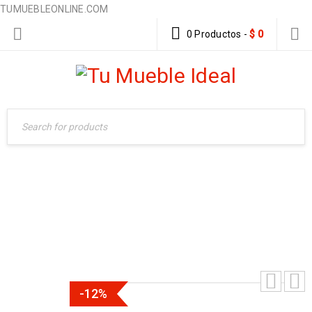
TUMUEBLEONLINE.COM
0 Productos
-
$
0
SALA CARRO
Home
›
Fibra Rattan Sintetico
›
Salas
›
SALA CARRO
-12%