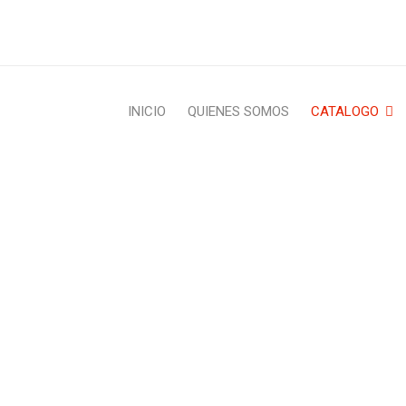
INICIO
QUIENES SOMOS
CATALOGO
PLAYERA COTTBUS
ome
›
Fibra Rattan Sintetico
›
Playeras
›
PLAYERA COTTB