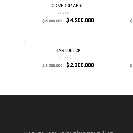
-22%
-16%
COMEDOR ABRIL
$
4.200.000
$
5.400.000
$
-28%
-26%
BAR LUBECK
$
2.300.000
$
3.200.000
$
Frabricacion de muebles artesanales en fibras