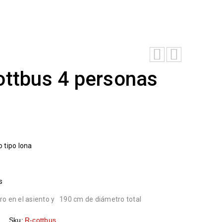
ottbus 4 personas
o tipo lona
s
o en el asiento y 190 cm de diámetro total
Sku:
R-cottbus