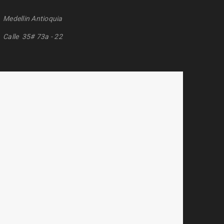
Medellin Antioquia
Calle 35# 73a - 22