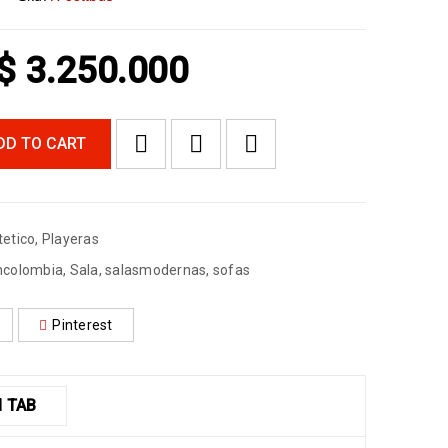
$
3.250.000
DD TO CART
tetico
,
Playeras
ncolombia
,
Sala
,
salasmodernas
,
sofas
Pinterest
 TAB