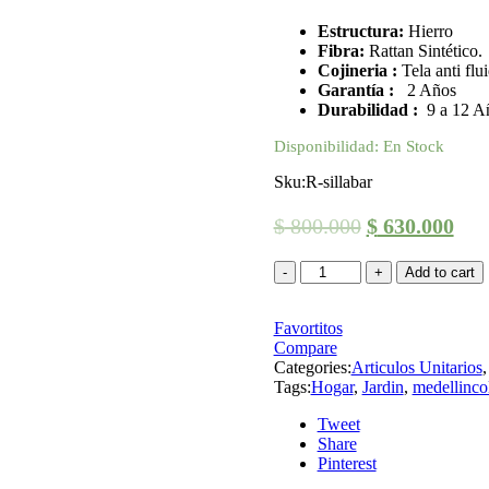
Estructura:
Hierro
Fibra:
Rattan Sintético.
Cojineria :
Tela anti flu
Garantía :
2 Años
Durabilidad :
9 a 12 A
Disponibilidad:
En Stock
Sku:
R-sillabar
$
800.000
$
630.000
Add to cart
Favortitos
Compare
Categories:
Articulos Unitarios
Tags:
Hogar
,
Jardin
,
medellinco
Tweet
Share
Pinterest