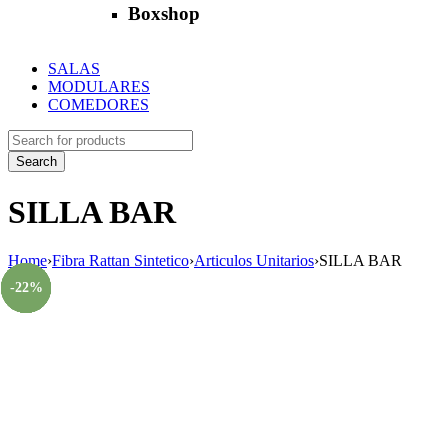
Boxshop
SALAS
MODULARES
COMEDORES
SILLA BAR
Home
›
Fibra Rattan Sintetico
›
Articulos Unitarios
›
SILLA BAR
-21%
-16%
-28%
-14%
-23%
-16%
-26%
-22%