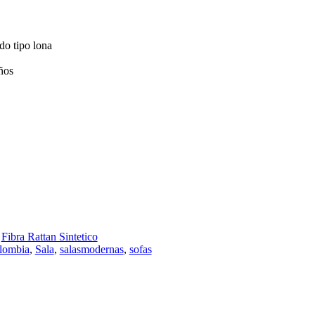
ido tipo lona
ños
,
Fibra Rattan Sintetico
lombia
,
Sala
,
salasmodernas
,
sofas